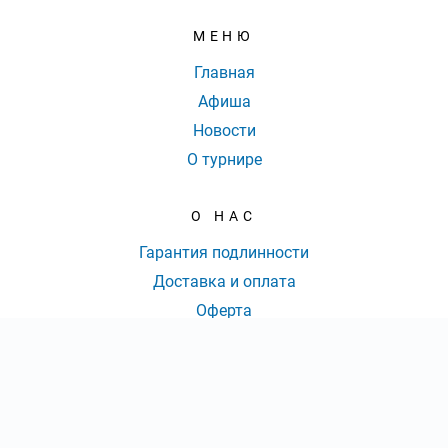
МЕНЮ
Главная
Афиша
Новости
О турнире
О НАС
Гарантия подлинности
Доставка и оплата
Оферта
Контакты
КОНТАКТЫ
КОЛ-ВО БИЛЕТОВ:
ШТ
СУММА:
₽
8 (800) 777-70-36
|
от
₽
ОТКРЫТЬ
СЕКТОР