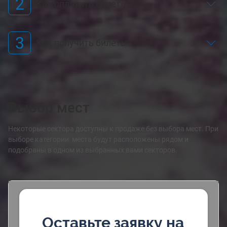
2
Как оплатить билеты?
3
Как получить билеты?
Выбор мест
Некоторые сектора доступны к продаже без выбора мест. При
выборе категории места будут расположены рядом и
подобраны в одном из выбранных вами секторов.
Оставьте заявку на