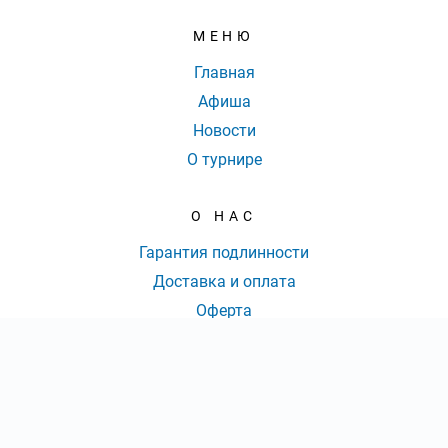
МЕНЮ
Главная
Афиша
Новости
О турнире
О НАС
Гарантия подлинности
Доставка и оплата
Оферта
Контакты
КОНТАКТЫ
КОЛ-ВО БИЛЕТОВ:
ШТ
СУММА:
₽
8 (800) 777-70-36
|
от
₽
ОТКРЫТЬ
СЕКТОР