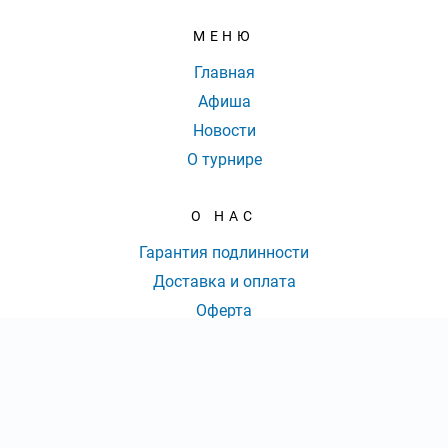
МЕНЮ
Главная
Афиша
Новости
О турнире
О НАС
Гарантия подлинности
Доставка и оплата
Оферта
Контакты
КОНТАКТЫ
КОЛ-ВО БИЛЕТОВ:
ШТ
СУММА:
₽
8 (800) 777-70-36
|
от
₽
ОТКРЫТЬ
СЕКТОР